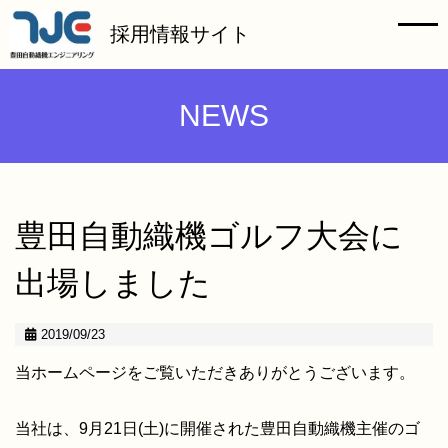
HOME
採用情報サイト
メッセージ
NEWS
仕事紹介
会社を知る
豊田自動織機ゴルフ大会に
組織を知る
出場しました
社員インタビュー
2019/09/23
当ホームページをご覧いただきありがとうございます。
教育制度・キャリアステップ
当社は、9月21日(土)に開催された豊田自動織機主催のゴ
お仕事Q&A