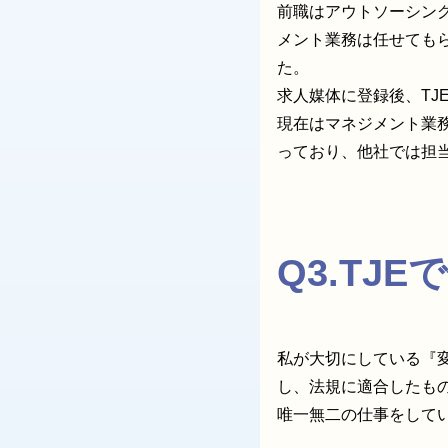
前職はアウトソーシン
メント業務は任せても
た。
求人媒体に登録後、T
現在はマネジメント業
っており、他社では担
Q3.
TJE
私が大切にしている『
し、法規に適合したも
唯一無二の仕事をして