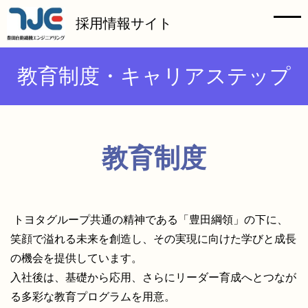
HOME
採用情報サイト
メッセージ
教育制度・キャリアステップ
仕事紹介
会社を知る
教育制度
組織を知る
社員インタビュー
トヨタグループ共通の精神である「豊田綱領」の下に、
笑顔で溢れる未来を創造し、その実現に向けた学びと成長
の機会を提供しています。
教育制度・キャリアステップ
入社後は、基礎から応用、さらにリーダー育成へとつなが
る多彩な教育プログラムを用意。
お仕事Q&A