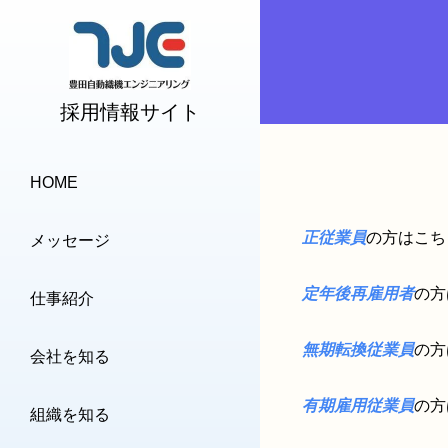
採用情報サイト
HOME
正従業員
の方はこち
メッセージ
定年後再雇用者
の方
仕事紹介
無期転換従業員
の方
会社を知る
有期雇用従業員
の方
組織を知る