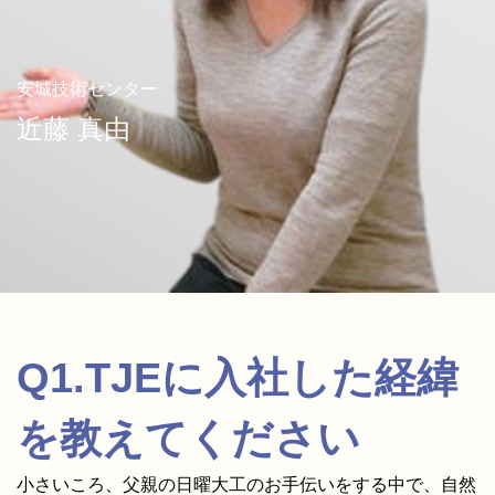
お問い合わせ
安城技術センター
従業員ページ
近藤 真由
新卒採用情報
キャリア採用情報
コーポレートサイトへ
Q1.TJEに入社した経緯
を教えてください
小さいころ、父親の日曜大工のお手伝いをする中で、自然