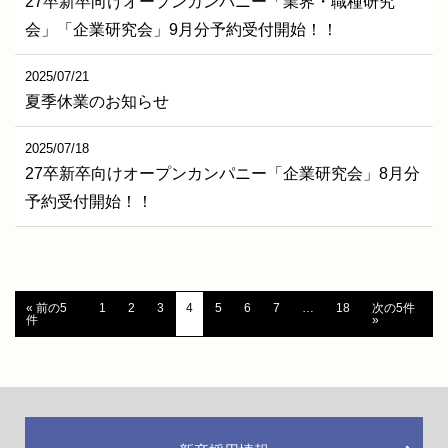
27卒新卒向けオープンカンパニー「業界・職種研究
会」「企業研究会」9月分予約受付開始！！
お問い合わせ
2025/07/21
夏季休業のお知らせ
従業員ページ
2025/07/18
27卒新卒向けオープンカンパニー「企業研究会」8月分
新卒採用情報
予約受付開始！！
キャリア採用情報
« 前の5
1
2
3
4
5
6
7
…
18
次の5件
件
»
コーポレートサイトへ