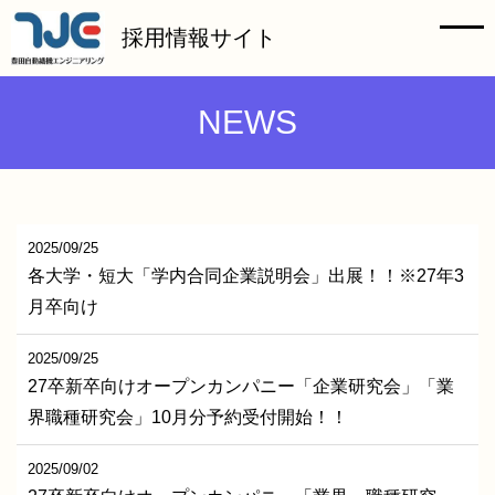
HOME
採用情報サイト
メッセージ
NEWS
仕事紹介
会社を知る
2025/09/25
各大学・短大「学内合同企業説明会」出展！！※27年3
組織を知る
月卒向け
社員インタビュー
2025/09/25
27卒新卒向けオープンカンパニー「企業研究会」「業
教育制度・キャリアステップ
界職種研究会」10月分予約受付開始！！
2025/09/02
お仕事Q&A