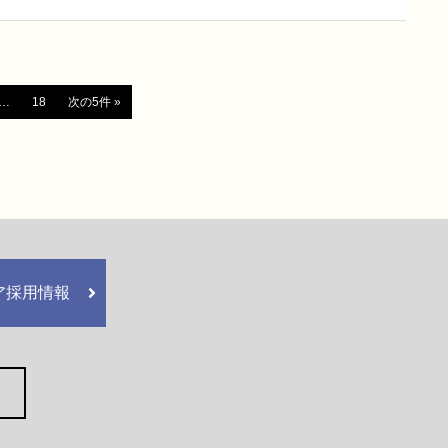
…
18
次の5件 »
ア採用情報