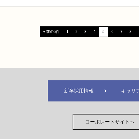
« 前の5件
1
2
3
4
5
6
7
8
新卒採用情報
キャリ
コーポレートサイトへ